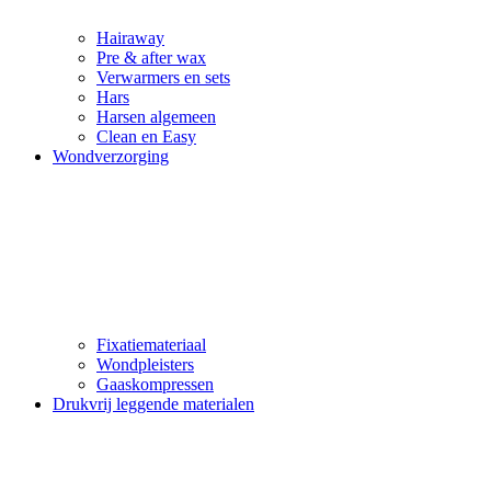
Hairaway
Pre & after wax
Verwarmers en sets
Hars
Harsen algemeen
Clean en Easy
Wondverzorging
Fixatiemateriaal
Wondpleisters
Gaaskompressen
Drukvrij leggende materialen