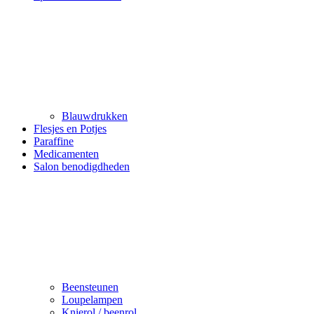
Blauwdrukken
Flesjes en Potjes
Paraffine
Medicamenten
Salon benodigdheden
Beensteunen
Loupelampen
Knierol / beenrol