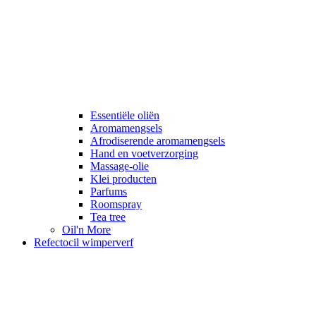
Essentiële oliën
Aromamengsels
Afrodiserende aromamengsels
Hand en voetverzorging
Massage-olie
Klei producten
Parfums
Roomspray
Tea tree
Oil'n More
Refectocil wimperverf