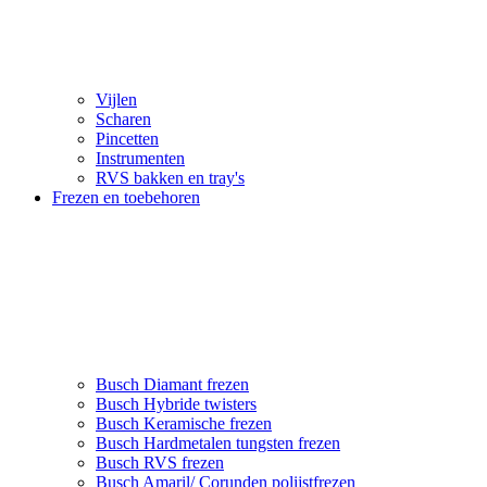
Vijlen
Scharen
Pincetten
Instrumenten
RVS bakken en tray's
Frezen en toebehoren
Busch Diamant frezen
Busch Hybride twisters
Busch Keramische frezen
Busch Hardmetalen tungsten frezen
Busch RVS frezen
Busch Amaril/ Corunden polijstfrezen