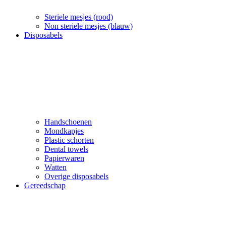
Steriele mesjes (rood)
Non steriele mesjes (blauw)
Disposabels
Handschoenen
Mondkapjes
Plastic schorten
Dental towels
Papierwaren
Watten
Overige disposabels
Gereedschap