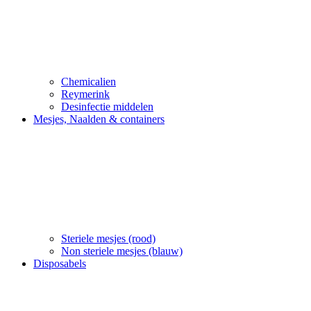
Chemicalien
Reymerink
Desinfectie middelen
Mesjes, Naalden & containers
Steriele mesjes (rood)
Non steriele mesjes (blauw)
Disposabels