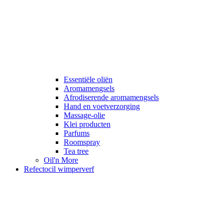
Essentiële oliën
Aromamengsels
Afrodiserende aromamengsels
Hand en voetverzorging
Massage-olie
Klei producten
Parfums
Roomspray
Tea tree
Oil'n More
Refectocil wimperverf