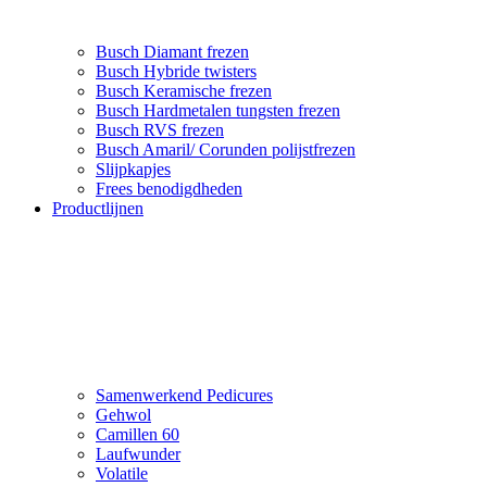
Busch Diamant frezen
Busch Hybride twisters
Busch Keramische frezen
Busch Hardmetalen tungsten frezen
Busch RVS frezen
Busch Amaril/ Corunden polijstfrezen
Slijpkapjes
Frees benodigdheden
Productlijnen
Samenwerkend Pedicures
Gehwol
Camillen 60
Laufwunder
Volatile