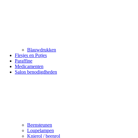
Blauwdrukken
Flesjes en Potjes
Paraffine
Medicamenten
Salon benodigdheden
Beensteunen
Loupelampen
Knierol / beenrol