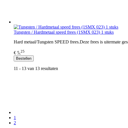
Tungsten / Hardmetaal speed frees (1SMX 023) 1 stuks
Hard metaal/Tungsten SPEED frees.Deze frees is uitermate gesc
25
€ 5,
Bestellen
11 - 13 van 13 resultaten
1
2