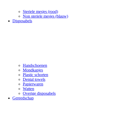
Steriele mesjes (rood)
Non steriele mesjes (blauw)
Disposabels
Handschoenen
Mondkapjes
Plastic schorten
Dental towels
Papierwaren
Watten
Overige disposabels
Gereedschap